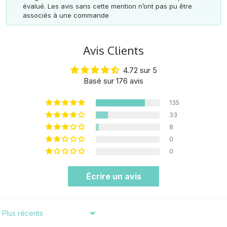
évalué. Les avis sans cette mention n’ont pas pu être
associés à une commande
Avis Clients
4.72 sur 5
Basé sur 176 avis
135
33
8
0
0
Écrire un avis
Sort by