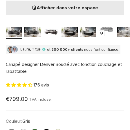
Afficher dans votre espace
Laura, Titus
et
200 000+ clients
nous font confiance.
Canapé designer Denver Bouclé avec fonction couchage et
rabattable
176 avis
Prix de vente
€799,00
TVA incluse.
Couleur:
Gris