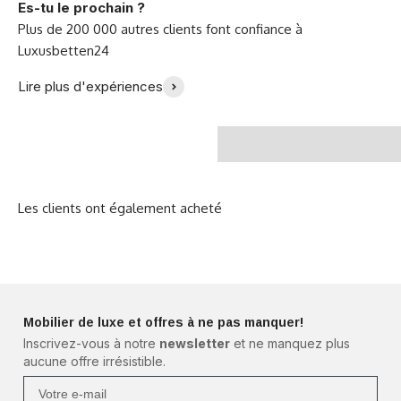
Es-tu le prochain ?
Je suis tellement
heureuse avec mon
"Nous adorons notre
Lire plus d'expériences
nouveau canapé - Julia
nouveau canapé !" -
B.
Famille Meyer
Mobilier de luxe et offres à ne pas manquer!
Inscrivez-vous à notre
newsletter
et ne manquez plus
aucune offre irrésistible.
Votre e-mail