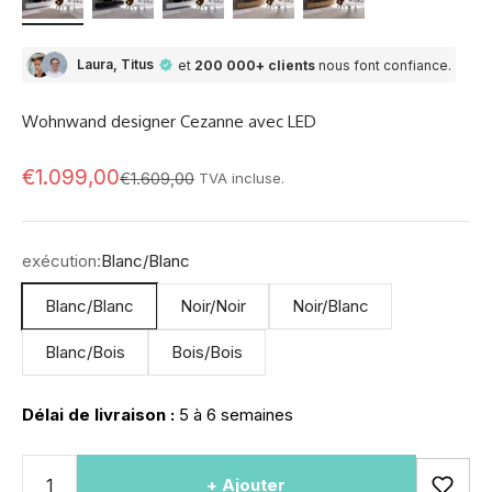
Laura, Titus
et
200 000+ clients
nous font confiance.
Wohnwand designer Cezanne avec LED
Prix de vente
€1.099,00
Prix normal
€1.609,00
TVA incluse.
exécution:
Blanc/Blanc
Blanc/Blanc
Noir/Noir
Noir/Blanc
Blanc/Bois
Bois/Bois
Délai de livraison :
5 à 6 semaines
+ Ajouter